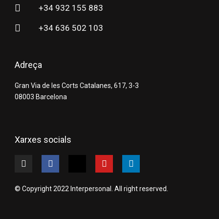
+34 932 155 883
+34 636 502 103
Adreça
Gran Via de les Corts Catalanes, 617, 3-3
08003 Barcelona
Xarxes socials
I
F
X
Y
L
n
a
-
o
i
s
c
t
u
n
t
e
w
t
k
© Copyright 2022 Interpersonal. All right reserved.
a
b
i
u
e
g
o
t
b
d
r
o
t
e
i