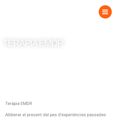
Vés
al
contingut
TERÀPIA EMDR
Teràpia EMDR
Alliberar el present del pes d’experiències passades