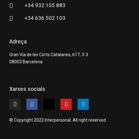
+34 932 155 883
+34 636 502 103
Adreça
Gran Via de les Corts Catalanes, 617, 3-3
08003 Barcelona
Xarxes socials
I
F
X
Y
L
n
a
-
o
i
s
c
t
u
n
t
e
w
t
k
© Copyright 2022 Interpersonal. All right reserved.
a
b
i
u
e
g
o
t
b
d
r
o
t
e
i