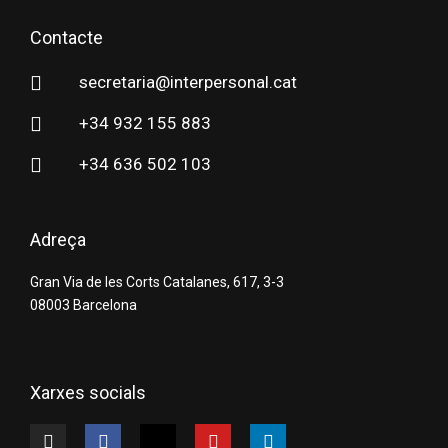
Contacte
secretaria@interpersonal.cat
+34 932 155 883
+34 636 502 103
Adreça
Gran Via de les Corts Catalanes, 617, 3-3
08003 Barcelona
Xarxes socials
I
F
X
Y
L